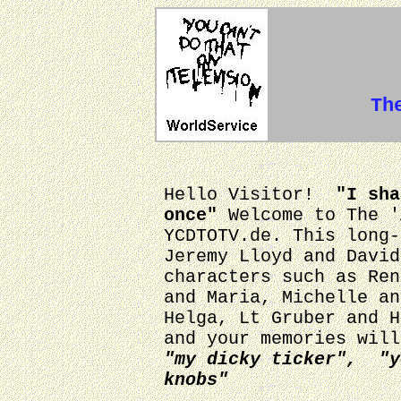
Th
Hello Visitor!
"I sha
once"
Welcome to The '
YCDTOTV.de. This long-
Jeremy Lloyd and David
characters such as Ren
and Maria, Michelle an
Helga, Lt Gruber and H
and your memories will
"my dicky ticker", "y
knobs"