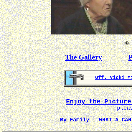
©
B
The Gallery
P
Off. Vicki M
Enjoy the Picture
plea
My Family
WHAT A CAR