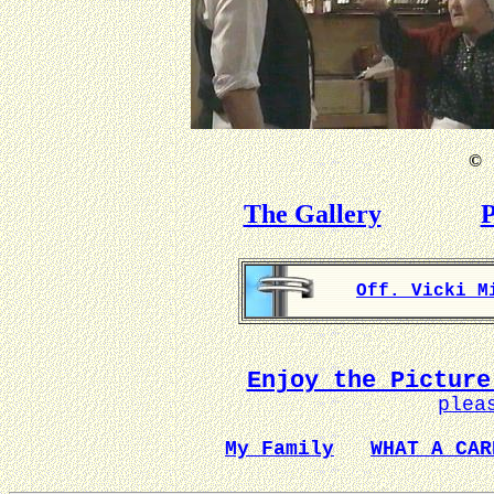
©
B
The Gallery
P
Off. Vicki M
Enjoy the Picture
plea
My Family
WHAT A CAR