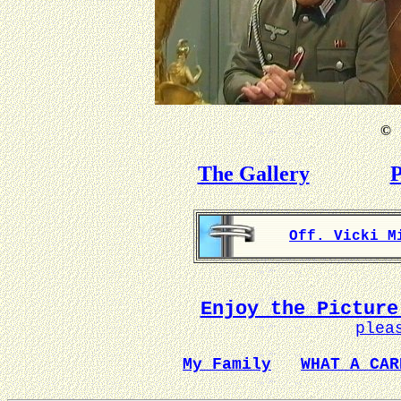
©
B
The Gallery
P
Off. Vicki M
Enjoy the Picture
plea
My Family
WHAT A CAR