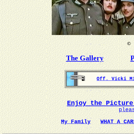
©
B
The Gallery
P
Off. Vicki M
Enjoy the Picture
plea
My Family
WHAT A CAR