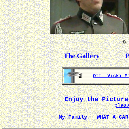
©
B
The Gallery
P
Off. Vicki M
Enjoy the Picture
plea
My Family
WHAT A CAR