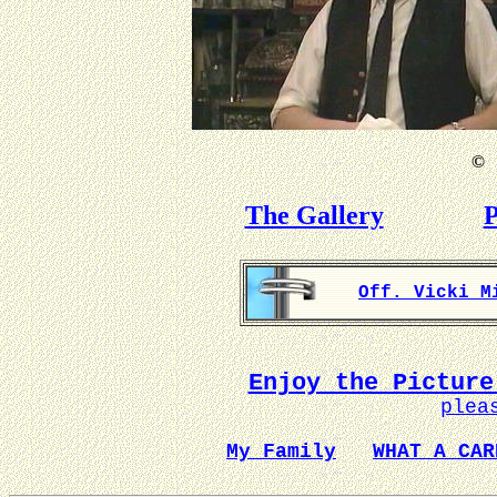
©
B
The Gallery
P
Off. Vicki M
Enjoy the Picture
plea
My Family
WHAT A CAR