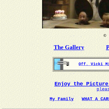
©
B
The Gallery
P
Off. Vicki M
Enjoy the Picture
plea
My Family
WHAT A CAR