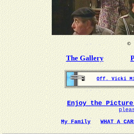
©
B
The Gallery
P
Off. Vicki M
Enjoy the Picture
plea
My Family
WHAT A CAR