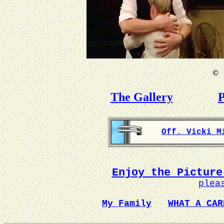
©
B
The Gallery
P
Off. Vicki M
Enjoy the Picture
plea
My Family
WHAT A CAR