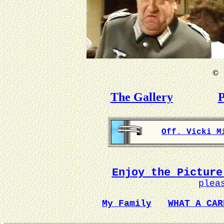
©
B
The Gallery
P
Off. Vicki M
Enjoy the Picture
plea
My Family
WHAT A CAR