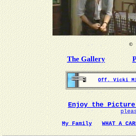
©
B
The Gallery
P
Off. Vicki M
Enjoy the Picture
plea
My Family
WHAT A CAR