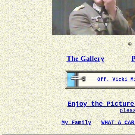
©
B
The Gallery
P
Off. Vicki M
Enjoy the Picture
plea
My Family
WHAT A CAR