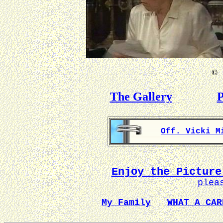
©
B
The Gallery
P
Off. Vicki M
Enjoy the Picture
plea
My Family
WHAT A CAR