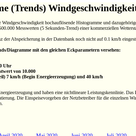
 (Trends) Windgeschwindigkeit
 zur Windgeschwindigkeit hochauflösende Histogramme und dazugehöri
00.000 Messwerten (5 Sekunden-Trend) einer kommerziellen Wettersta
z der Abspeicherung in der Datenbank noch nicht auf 0.1 km/h eingeste
nds/Diagramme mit den gleichen Eckparametern versehen:
00 Uhr
twert von 10.000
feil) 7 km/h (Begin Energieerzeugung) und 40 km/h
r Energieerzeugung und haben eine nichtlineare Leistungskennlinie. Da
entierung. Die Einspeisevorgeben der Netzbetreiber für die einzelnen Wi
n.
April 2020
Mai 2020
Juni 2020
Juli 2020