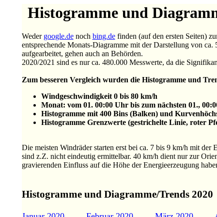
Histogramme und Diagramme
Weder
google.de
noch
bing.de
finden (auf den ersten Seiten)
entsprechende Monats-Diagramme mit der Darstellung von ca. 5
aufgearbeitet, gehen auch an Behörden.
2020/2021 sind es nur ca. 480.000 Messwerte, da die Signifikan
Zum besseren Vergleich wurden die Histogramme und Tre
Windgeschwindigkeit 0 bis 80 km/h
Monat: vom 01. 00:00 Uhr bis zum nächsten 01., 00:
Histogramme mit 400 Bins (Balken) und Kurvenhöchs
Histogramme Grenzwerte (gestrichelte Linie, roter P
Die meisten Windräder starten erst bei ca. 7 bis 9 km/h mit de
sind z.Z. nicht eindeutig ermittelbar. 40 km/h dient nur zur Ori
gravierenden Einfluss auf die Höhe der Energieerzeugung habe
Histogramme und Diagramme/Trends 2020
Januar 2020
Februar 2020
März 2020