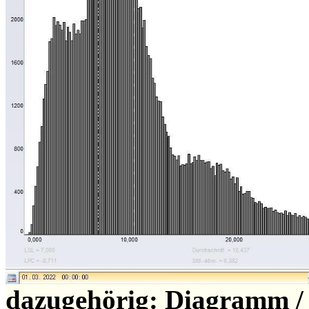
dazugehörig: Diagramm /