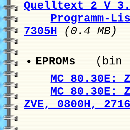
Quelltext 2 V 3
Programm-Li
7305H
(0.4 MB)
EPROMs
(bin F
MC 80.30E: 
MC 80.30E: 
ZVE, 0800H, 271