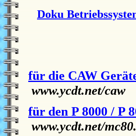
Doku Betriebssyst
für die
CAW Gerät
www.ycdt.net/caw
für den
P 8000 / P
www.ycdt.net/mc80