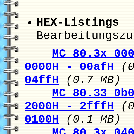
HEX-Listings
(R
Bearbeitungszu
MC 80.3x 00
0000H - 00afH
(
04ffH
(0.7 MB)
MC 80.33 0b
2000H - 2fffH
(
0100H
(0.1 MB)
MC 80.3x 04