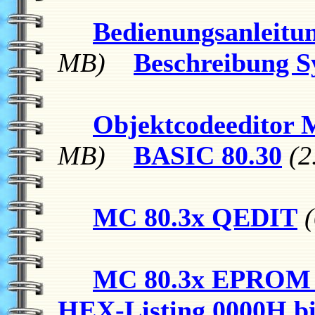
Bedienungsanleitu
MB)
Beschreibung S
Objektcodeeditor 
MB)
BASIC 80.30
(2
MC 80.3x QEDIT
MC 80.3x EPROM L
HEX-Listing 0000H bi