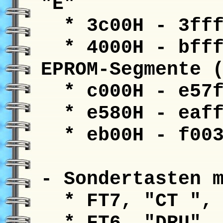
"E"
* 3c00H - 3fff
* 4000H - bfffH
EPROM-Segmente 
* c000H - e57f
* e580H - eaff
* eb00H - f003
- Sondertasten 
* FT7, "CT ", 
* FT6, "DRU", 