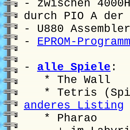
- zwischen 4000
durch PIO A der
- U880 Assemble
-
EPROM-Program
-
alle Spiele
:
* The Wall
* Tetris (Spie
anderes Listing
* Pharao