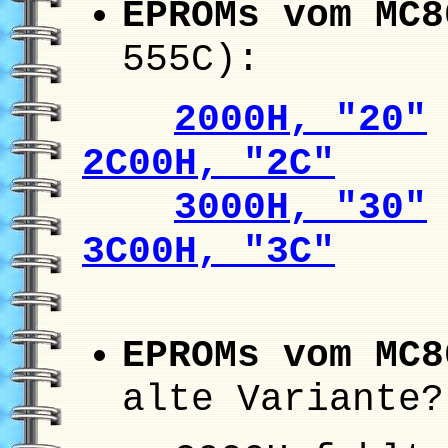
EPROMs vom MC8
555C):
2000H, "20"
2C00H, "2C"
3000H, "30"
3C00H, "3C"
EPROMs vom MC
alte Variante?