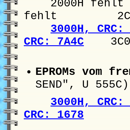
2000H f
fehlt 2C00
3000H, CRC:
CRC: 7A4C
3C00H
EPROMs vom fr
SEND", U 555C)
3000H, CRC:
CRC: 1678