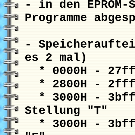
- in den EPROM-
Programme abges
- Speicheraufte
es 2 mal)
* 0000H - 27ff
* 2800H - 2fff
* 3000H - 3bffH
Stellung "T"
* 3000H - 3bffH