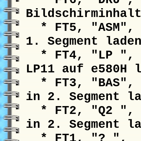
Bildschirminhal
* FT5, "ASM", 
1. Segment lade
* FT4, "LP ", 
LP11 auf e580H 
* FT3, "BAS", 
in 2. Segment l
* FT2, "Q2 ", 
in 2. Segment l
* FT1, "? ", 2