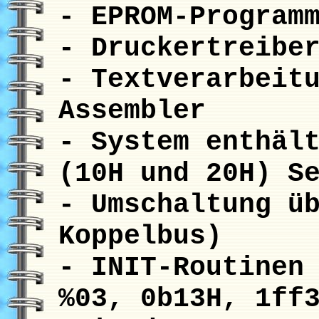
- EPROM-Program
- Druckertreibe
- Textverarbeit
Assembler
- System enthäl
(10H und 20H) S
- Umschaltung ü
Koppelbus)
- INIT-Routinen
%03, 0b13H, 1ff