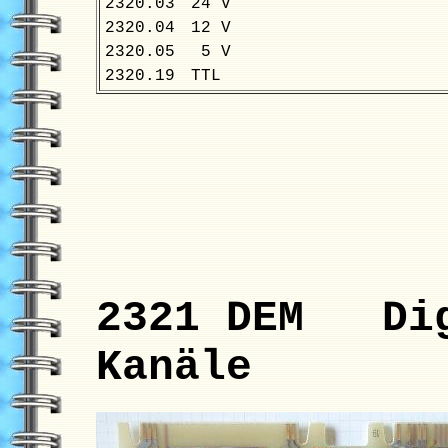
2320.03
24 V
2320.04
12 V
2320.05
5 V
2320.19
TTL
2321 DEM Dig
Kanäle