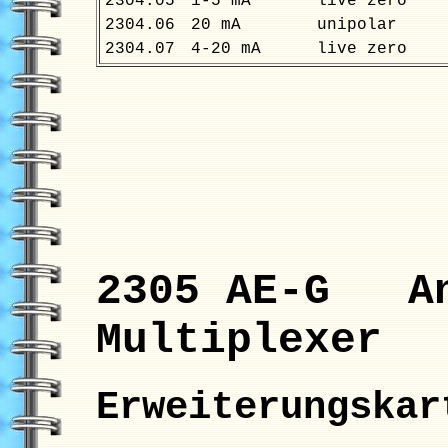
2304.05
1-5 mA
live zero
2304.06
20 mA
unipolar
2304.07
4-20 mA
live zero
2305 AE-G An
Multiplexer
Erweiterungska