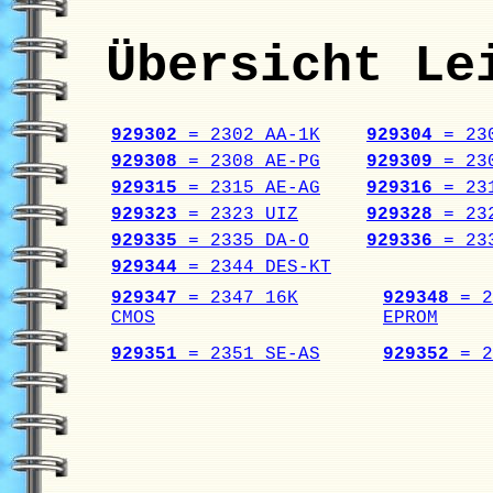
Übersicht Le
929302
= 2302 AA-1K
929304
= 230
929308
= 2308 AE-PG
929309
= 230
929315
= 2315 AE-AG
929316
= 231
929323
= 2323 UIZ
929328
= 232
929335
= 2335 DA-O
929336
= 233
929344
= 2344 DES-KT
929347
= 2347 16K
929348
= 2
CMOS
EPROM
929351
= 2351 SE-AS
929352
= 2