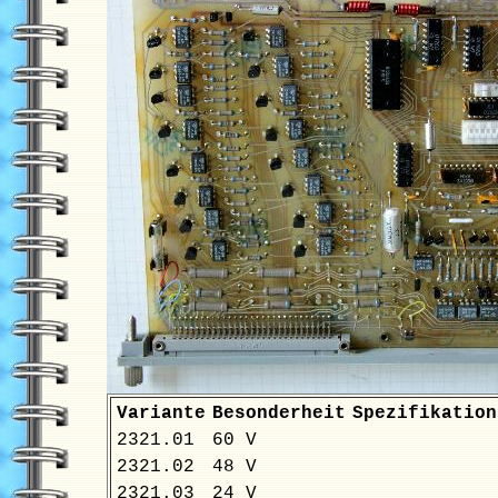
Variante
Besonderheit
Spezifikation
2321.01
60 V
2321.02
48 V
2321.03
24 V