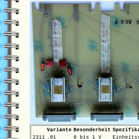
Variante
Besonderheit
Spezifik
2311
.01
0 bis 1 V
Einheits