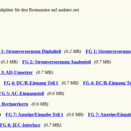
ltpläne für den Restaurator auf audatec.net
1: Stromversorgung Digitalteil
(0.2 MB)
FG 1: Stromversorgung 
(0.3 MB)
FG 2: Stromversorgung Analogteil
(0.7 MB)
 3: AD-Umsetzer
(0.7 MB)
FG 4: DC/R-Eingang Teil 1
(0.7 MB)
FG 4: DC/R-Eingang Tei
FG 5: AC-Eingangsteil
(0.6 MB)
: Rechnerkern
(0.6 MB)
)
FG 7: Anzeige/Eingabe Teil 1
(0.6 MB)
FG 7: Anzeige/Eingab
FG 8: IEC-Interface
(0.7 MB)
;