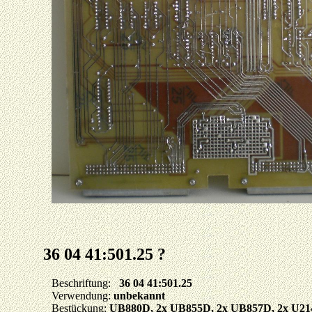
36 04 41:501.25 ?
Beschriftung:
36 04 41:501.25
Verwendung:
unbekannt
Bestückung:
UB880D, 2x UB855D, 2x UB857D, 2x U214D