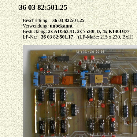
36 03 82:501.25
Beschriftung:
36 03 82:501.25
Verwendung:
unbekannt
Bestückung:
2x AD563JD, 2x 7530LD, 4x K140UD7
LP-Nr.:
36 03 82:501.17
(LP-Maße: 215 x 230, BxH)